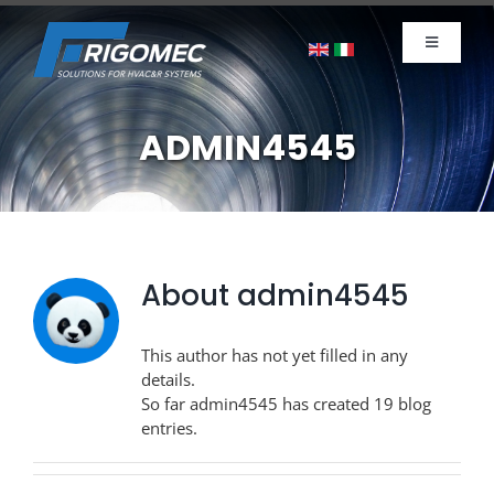
Skip
to
Toggle
content
Navigati
UNTERNEHMEN
Produkte
ADMIN4545
News
Nachhaltigkeit
Kontakt
About
admin4545
Jobangebote
This author has not yet filled in any
details.
So far admin4545 has created 19 blog
entries.