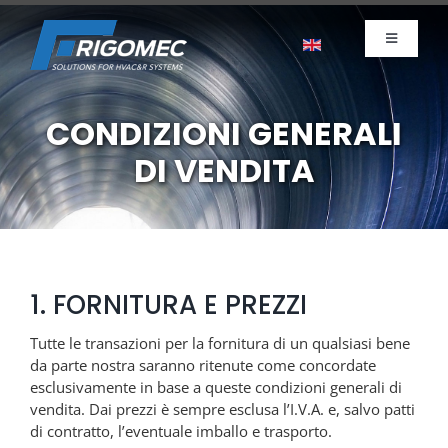
Salta
al
Toggle
contenuto
Navigati
Azienda
Prodotti
CONDIZIONI GENERALI
DI VENDITA
News
Sostenibilità
Contatti
Lavora con noi
1. FORNITURA E PREZZI
Tutte le transazioni per la fornitura di un qualsiasi bene
da parte nostra saranno ritenute come concordate
esclusivamente in base a queste condizioni generali di
vendita. Dai prezzi è sempre esclusa l’I.V.A. e, salvo patti
di contratto, l’eventuale imballo e trasporto.