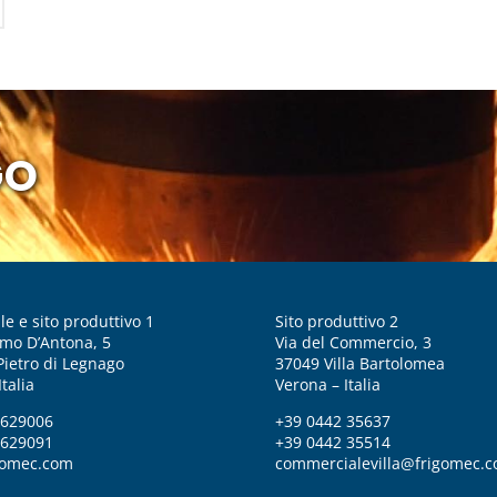
GO
le e sito produttivo 1
Sito produttivo 2
imo D’Antona, 5
Via del Commercio, 3
Pietro di Legnago
37049 Villa Bartolomea
talia
Verona – Italia
 629006
+39 0442 35637
 629091
+39 0442 35514
gomec.com
commercialevilla@frigomec.