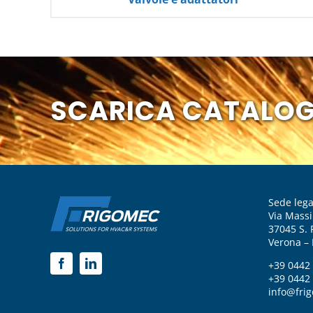
SCARICA CATALO
Sede lega
Via Mass
37045 S. 
Verona – I
+39 0442
+39 0442
info@fri