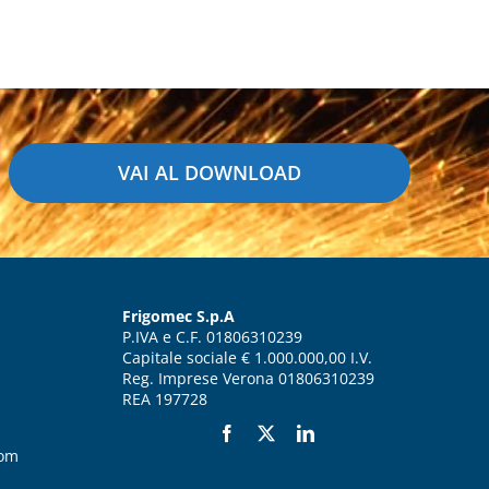
VAI AL DOWNLOAD
Frigomec S.p.A
P.IVA e C.F. 01806310239
Capitale sociale € 1.000.000,00 I.V.
Reg. Imprese Verona 01806310239
REA 197728
com